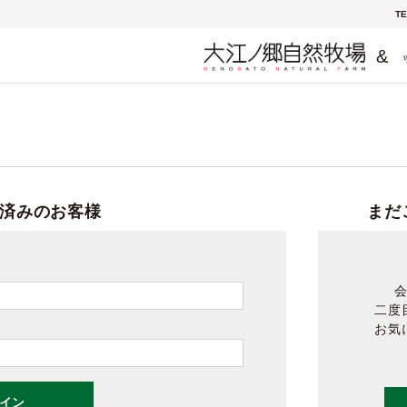
TE
&
済みのお客様
まだ
二度
お気
イン