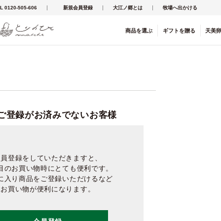
L 0120-505-606
新規会員登録
大江ノ郷とは
牧場へ出かける
商品を
選ぶ
ギフト
を
贈る
天美
ご登録がお済みでないお客様
会員登録をしていただきますと、
目のお買い物時にとても便利です。
に入り商品をご登録いただけるなど
お買い物が便利になります。