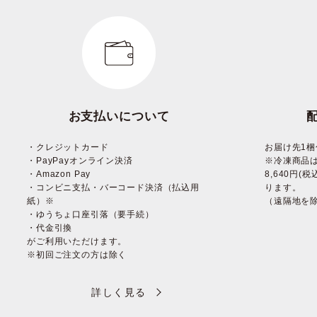
お支払いについて
・クレジットカード
お届け先1梱
・PayPayオンライン決済
※冷凍商品
・Amazon Pay
8,640円
・コンビニ支払・バーコード決済（払込用
ります。
紙）※
（遠隔地を
・ゆうちょ口座引落（要手続）
・代金引換
がご利用いただけます。
※初回ご注文の方は除く
詳しく見る