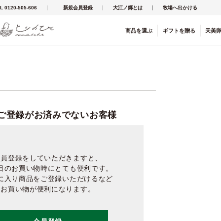
L 0120-505-606
新規会員登録
大江ノ郷とは
牧場へ出かける
商品を
選ぶ
ギフト
を
贈る
天美
ご登録がお済みでないお客様
会員登録をしていただきますと、
目のお買い物時にとても便利です。
に入り商品をご登録いただけるなど
お買い物が便利になります。