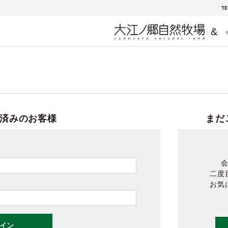
TE
&
済みのお客様
まだ
二度
お気
イン