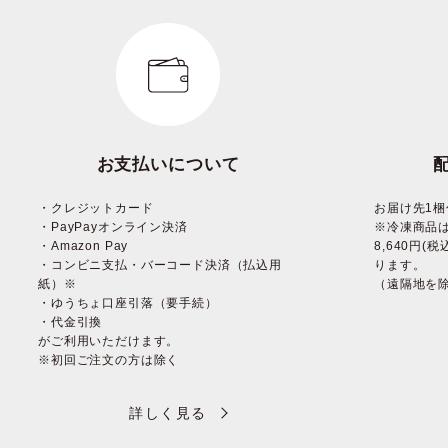
お支払いについて
・クレジットカード
お届け先1梱
・PayPayオンライン決済
※冷凍商品
・Amazon Pay
8,640円
・コンビニ支払・バーコード決済（払込用
ります。
紙）※
（遠隔地を
・ゆうちょ口座引落（要手続）
・代金引換
がご利用いただけます。
※初回ご注文の方は除く
詳しく見る