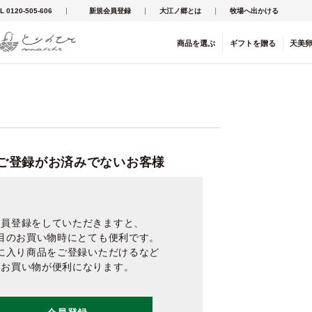
L 0120-505-606
新規会員登録
大江ノ郷とは
牧場へ出かける
商品を
選ぶ
ギフト
を
贈る
天美
ご登録がお済みでないお客様
会員登録をしていただきますと、
目のお買い物時にとても便利です。
に入り商品をご登録いただけるなど
お買い物が便利になります。