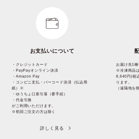
お支払いについて
・クレジットカード
お届け先1梱
・PayPayオンライン決済
※冷凍商品
・Amazon Pay
8,640円
・コンビニ支払・バーコード決済（払込用
ります。
紙）※
（遠隔地を
・ゆうちょ口座引落（要手続）
・代金引換
がご利用いただけます。
※初回ご注文の方は除く
詳しく見る