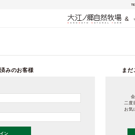
TE
&
済みのお客様
まだ
二度
お気
イン