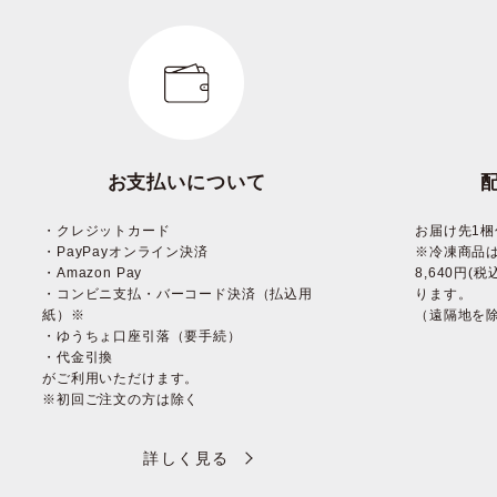
お支払いについて
・クレジットカード
お届け先1梱
・PayPayオンライン決済
※冷凍商品
・Amazon Pay
8,640円
・コンビニ支払・バーコード決済（払込用
ります。
紙）※
（遠隔地を
・ゆうちょ口座引落（要手続）
・代金引換
がご利用いただけます。
※初回ご注文の方は除く
詳しく見る