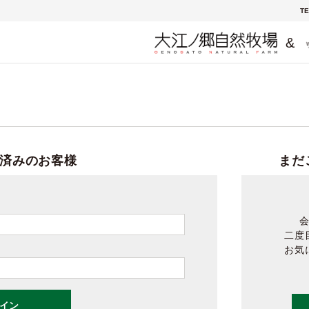
TE
&
済みのお客様
まだ
二度
お気
イン