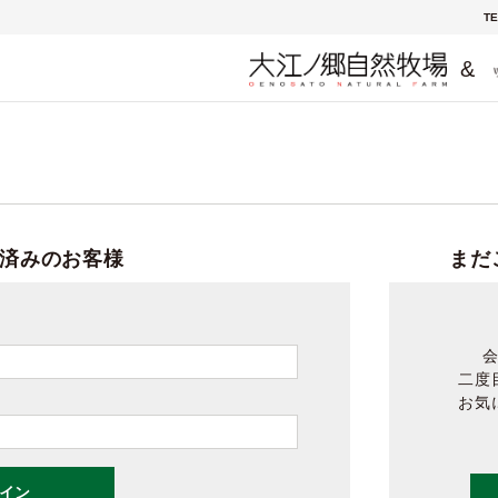
TE
&
済みのお客様
まだ
二度
お気
イン