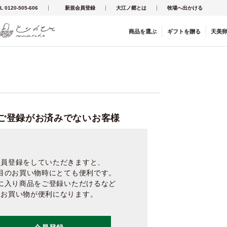
L 0120-505-606
新規会員登録
大江ノ郷とは
牧場へ出かける
商品を
選ぶ
ギフト
を
贈る
天美
ご登録がお済みでないお客様
会員登録をしていただきますと、
目のお買い物時にとても便利です。
に入り商品をご登録いただけるなど
お買い物が便利になります。