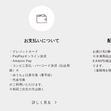
お支払いについて
・クレジットカード
お届け先1梱
・PayPayオンライン決済
※冷凍商品
・Amazon Pay
8,640円
・コンビニ支払・バーコード決済（払込用
ります。
紙）※
（遠隔地を
・ゆうちょ口座引落（要手続）
・代金引換
がご利用いただけます。
※初回ご注文の方は除く
詳しく見る