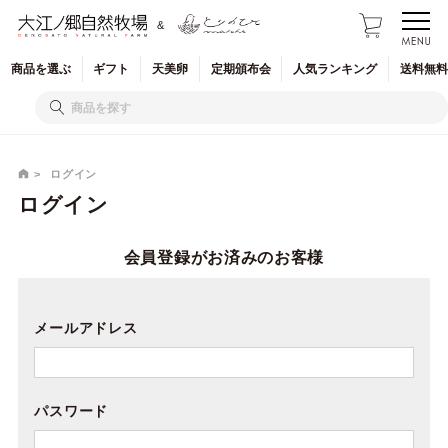
&
商品を
選ぶ
ギフト
天美卵
定期
頒布会
人気
ランキング
送料無料
ログイン
ログイン
会員登録がお済みのお客様
メールアドレス
パスワード