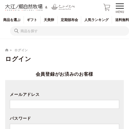
&
商品を
選ぶ
ギフト
天美卵
定期
頒布会
人気
ランキング
送料無料
ログイン
ログイン
会員登録がお済みのお客様
メールアドレス
パスワード