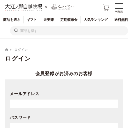
&
商品を
選ぶ
ギフト
天美卵
定期
頒布会
人気
ランキング
送料無料
ログイン
ログイン
会員登録がお済みのお客様
メールアドレス
パスワード