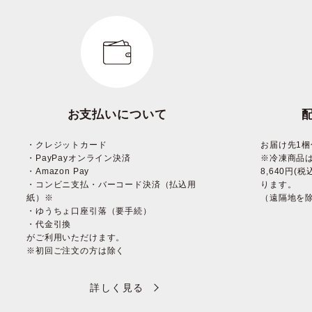
お支払いについて
・クレジットカード
お届け先1梱
・PayPayオンライン決済
※冷凍商品
・Amazon Pay
8,640円
・コンビニ支払・バーコード決済（払込用
ります。
紙）※
（遠隔地を
・ゆうちょ口座引落（要手続）
・代金引換
がご利用いただけます。
※初回ご注文の方は除く
詳しく見る