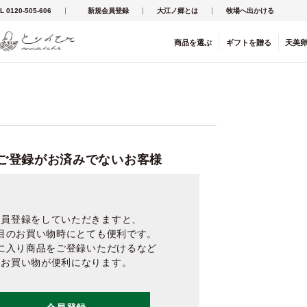
L 0120-505-606
新規会員登録
大江ノ郷とは
牧場へ出かける
商品を
選ぶ
ギフト
を
贈る
天美
ご登録がお済みでないお客様
会員登録をしていただきますと、
目のお買い物時にとても便利です。
に入り商品をご登録いただけるなど
お買い物が便利になります。