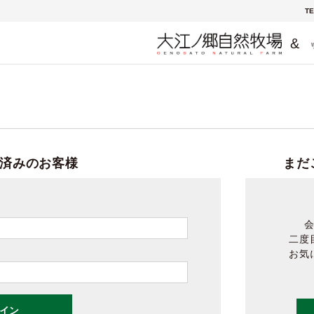
TE
&
済みのお客様
まだ
二度
お気
イン