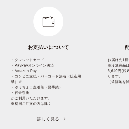
お支払いについて
・クレジットカード
お届け先1梱
・PayPayオンライン決済
※冷凍商品
・Amazon Pay
8,640円
・コンビニ支払・バーコード決済（払込用
ります。
紙）※
（遠隔地を
・ゆうちょ口座引落（要手続）
・代金引換
がご利用いただけます。
※初回ご注文の方は除く
詳しく見る