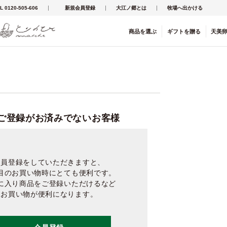
L 0120-505-606
新規会員登録
大江ノ郷とは
牧場へ出かける
商品を
選ぶ
ギフト
を
贈る
天美
ご登録がお済みでないお客様
会員登録をしていただきますと、
目のお買い物時にとても便利です。
に入り商品をご登録いただけるなど
お買い物が便利になります。