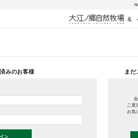
TE
&
済みのお客様
まだ
二度
お気
イン