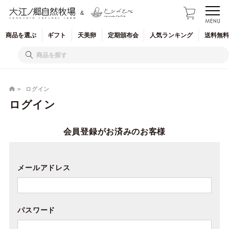
&
商品を
選ぶ
ギフト
天美卵
定期
頒布会
人気
ランキング
送料無料
ログイン
ログイン
会員登録がお済みのお客様
メールアドレス
パスワード