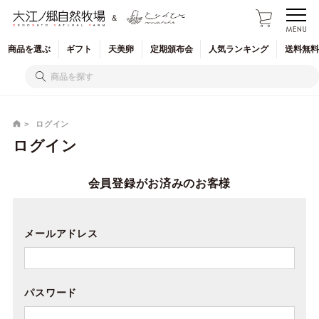
&
商品を
選ぶ
ギフト
天美卵
定期
頒布会
人気
ランキング
送料無料
ログイン
ログイン
会員登録がお済みのお客様
メールアドレス
パスワード