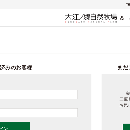
TE
&
済みのお客様
まだ
二度
お気
イン