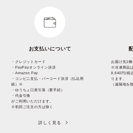
お支払いについて
・クレジットカード
お届け先1梱
・PayPayオンライン決済
※冷凍商品
・Amazon Pay
8,640円
・コンビニ支払・バーコード決済（払込用
ります。
紙）※
（遠隔地を
・ゆうちょ口座引落（要手続）
・代金引換
がご利用いただけます。
※初回ご注文の方は除く
詳しく見る