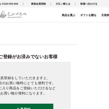
L 0120-505-606
新規会員登録
大江ノ郷とは
牧場へ出かける
商品を
選ぶ
ギフト
を
贈る
天美
ご登録がお済みでないお客様
会員登録をしていただきますと、
目のお買い物時にとても便利です。
に入り商品をご登録いただけるなど
お買い物が便利になります。