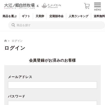
&
商品を
選ぶ
ギフト
天美卵
定期
頒布会
人気
ランキング
送料無料
ログイン
ログイン
会員登録がお済みのお客様
メールアドレス
パスワード