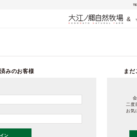
TE
&
済みのお客様
まだ
二度
お気
イン