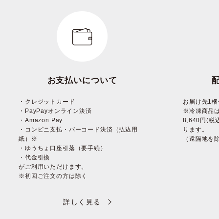
お支払いについて
・クレジットカード
お届け先1梱
・PayPayオンライン決済
※冷凍商品
・Amazon Pay
8,640円
・コンビニ支払・バーコード決済（払込用
ります。
紙）※
（遠隔地を
・ゆうちょ口座引落（要手続）
・代金引換
がご利用いただけます。
※初回ご注文の方は除く
詳しく見る