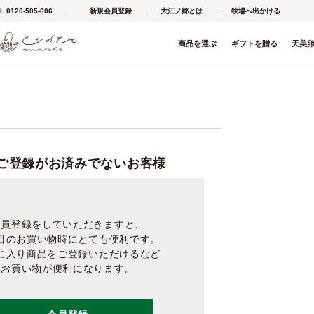
L 0120-505-606
新規会員登録
大江ノ郷とは
牧場へ出かける
商品を
選ぶ
ギフト
を
贈る
天美
ご登録がお済みでないお客様
会員登録をしていただきますと、
目のお買い物時にとても便利です。
に入り商品をご登録いただけるなど
お買い物が便利になります。