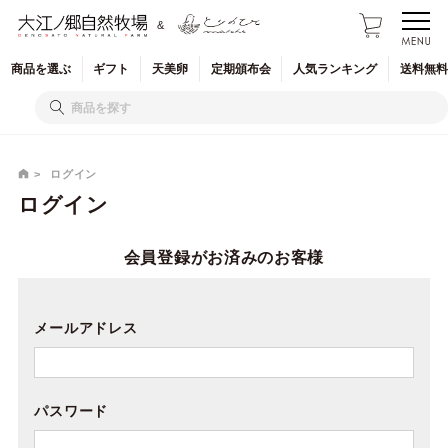
&
商品を
選ぶ
ギフト
天美卵
定期
頒布会
人気
ランキング
送料無料
ログイン
ログイン
会員登録がお済みのお客様
メールアドレス
パスワード