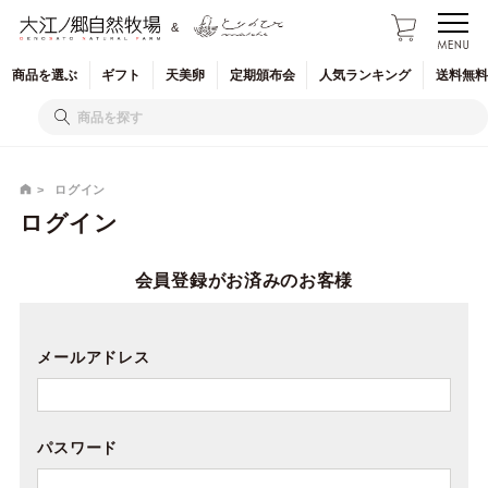
&
商品を
選ぶ
ギフト
天美卵
定期
頒布会
人気
ランキング
送料無料
ログイン
ログイン
会員登録がお済みのお客様
メールアドレス
パスワード