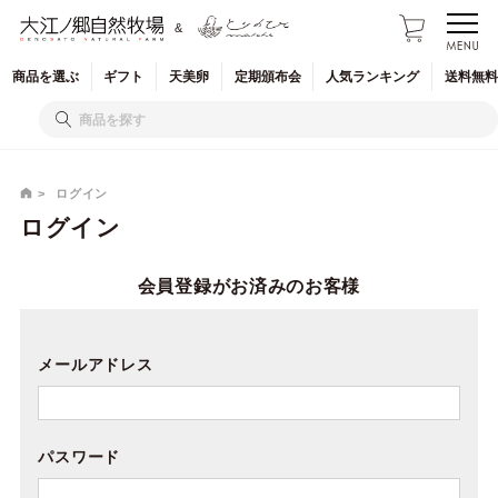
&
商品を
選ぶ
ギフト
天美卵
定期
頒布会
人気
ランキング
送料無料
ログイン
ログイン
会員登録がお済みのお客様
メールアドレス
パスワード