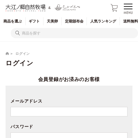
&
商品を
選ぶ
ギフト
天美卵
定期
頒布会
人気
ランキング
送料無料
ログイン
ログイン
会員登録がお済みのお客様
メールアドレス
パスワード