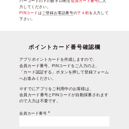
バーコードの下の数字13桁を
会員カード番号
に入
力してください。
PINコード
は
ご登録お電話番号
の
下４桁
を入力して
下さい。
ポイントカード番号確認欄
アプリポイントカードを作成しますので、
会員カード番号、PINコードをご入力の上、
「カード認証する」ボタンを押して登録フォーム
へお進みください。
※すでにアプリをご利用中のお客様は、
会員カード番号とPINコードが自動採番されます
ので入力は不要です。
会員カード番号
(必
須)