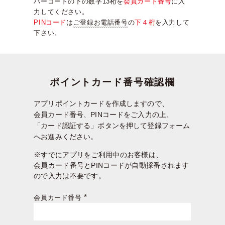
バーコードの下の数字13桁を
会員カード番号
に入
力してください。
PINコード
は
ご登録お電話番号
の
下４桁
を入力して
下さい。
ポイントカード番号確認欄
アプリポイントカードを作成しますので、
会員カード番号、PINコードをご入力の上、
「カード認証する」ボタンを押して登録フォーム
へお進みください。
※すでにアプリをご利用中のお客様は、
会員カード番号とPINコードが自動採番されます
ので入力は不要です。
会員カード番号
(必
須)