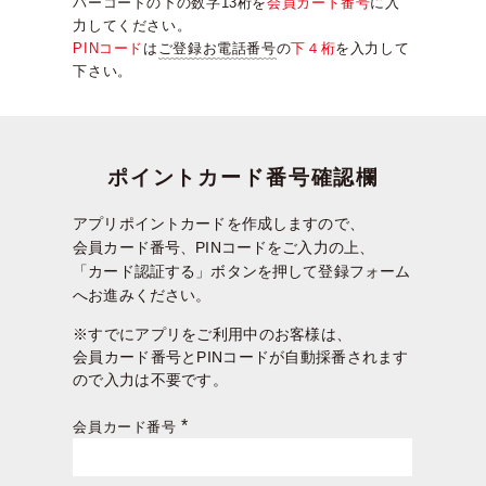
バーコードの下の数字13桁を
会員カード番号
に入
力してください。
PINコード
は
ご登録お電話番号
の
下４桁
を入力して
下さい。
ポイントカード番号確認欄
アプリポイントカードを作成しますので、
会員カード番号、PINコードをご入力の上、
「カード認証する」ボタンを押して登録フォーム
へお進みください。
※すでにアプリをご利用中のお客様は、
会員カード番号とPINコードが自動採番されます
ので入力は不要です。
会員カード番号
(必
須)