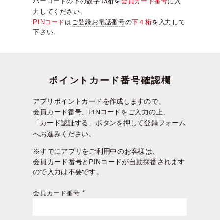
バーコードの下の数字13桁を
会員カード番号
に入
力してください。
PINコード
は
ご登録お電話番号
の
下４桁
を入力して
下さい。
ポイントカード番号確認欄
アプリポイントカードを作成しますので、
会員カード番号、PINコードをご入力の上、
「カード認証する」ボタンを押して登録フォーム
へお進みください。
※すでにアプリをご利用中のお客様は、
会員カード番号とPINコードが自動採番されます
ので入力は不要です。
会員カード番号
(必
須)