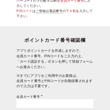
バーコードの下の数字13桁を
会員カード番号
に入
力してください。
PINコード
は
ご登録お電話番号
の
下４桁
を入力して
下さい。
ポイントカード番号確認欄
アプリポイントカードを作成しますので、
会員カード番号、PINコードをご入力の上、
「カード認証する」ボタンを押して登録フォーム
へお進みください。
※すでにアプリをご利用中のお客様は、
会員カード番号とPINコードが自動採番されます
ので入力は不要です。
会員カード番号
(必
須)