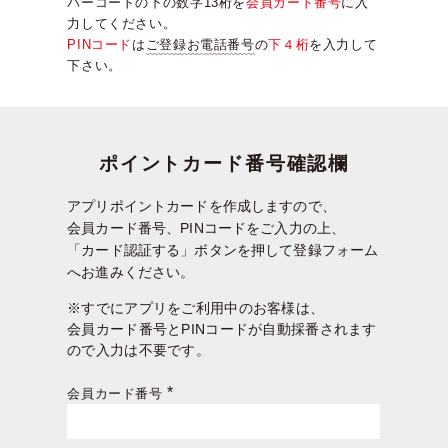
バーコードの下の数字13桁を
会員カード番号
に入
力してください。
PINコード
は
ご登録お電話番号
の
下４桁
を入力して
下さい。
ポイントカード番号確認欄
アプリポイントカードを作成しますので、
会員カード番号、PINコードをご入力の上、
「カード認証する」ボタンを押して登録フォーム
へお進みください。
※すでにアプリをご利用中のお客様は、
会員カード番号とPINコードが自動採番されます
ので入力は不要です。
会員カード番号
(必
須)