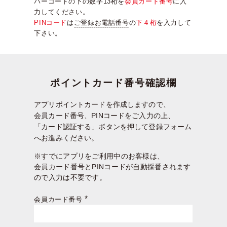
バーコードの下の数字13桁を
会員カード番号
に入
力してください。
PINコード
は
ご登録お電話番号
の
下４桁
を入力して
下さい。
ポイントカード番号確認欄
アプリポイントカードを作成しますので、
会員カード番号、PINコードをご入力の上、
「カード認証する」ボタンを押して登録フォーム
へお進みください。
※すでにアプリをご利用中のお客様は、
会員カード番号とPINコードが自動採番されます
ので入力は不要です。
会員カード番号
(必
須)