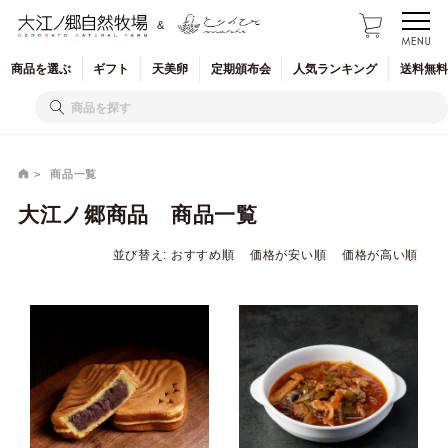
&
商品を
選ぶ
ギフト
天美卵
定期
頒布会
人気
ランキング
送料無料
商品一覧
大江ノ郷商品 商品一覧
並び替え
おすすめ順
価格が安い順
価格が高い順