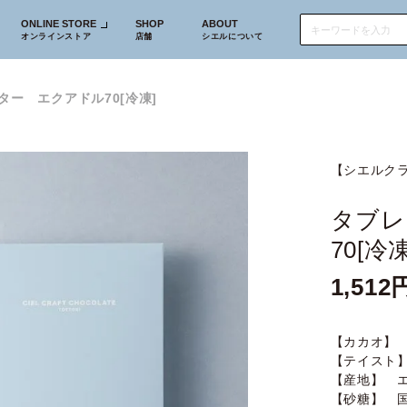
ONLINE STORE
SHOP
ABOUT
オンラインストア
店舗
シエルについて
ター エクアドル70[冷凍]
【シエルク
タブレ
70[冷凍
1,512
【カカオ】 
【テイスト
【産地】 
【砂糖】 