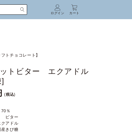
ログイン
カート
ラフトチョコレート】
ットビター エクアドル
]
税込
70％
】 ビター
エクアドル
国産きび糖