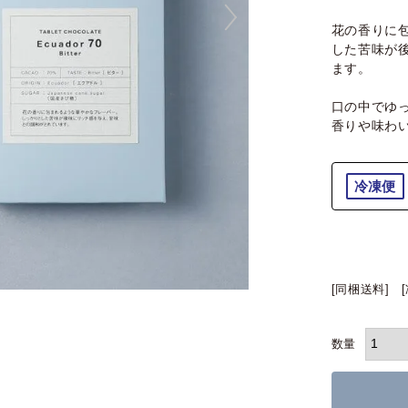
花の香りに
した苦味が
ます。
口の中でゆ
香りや味わ
冷凍便
[同梱送料]