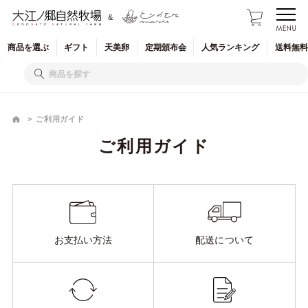
&
商品を
選ぶ
ギフト
天美卵
定期
頒布会
人気
ランキング
送料無料
ご利用ガイド
ご利用ガイド
お支払い方法
配送について