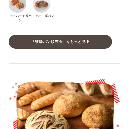
セミハード系パ
ハード系パン
ン
「牧場パン頒布会」
もっと見る
を