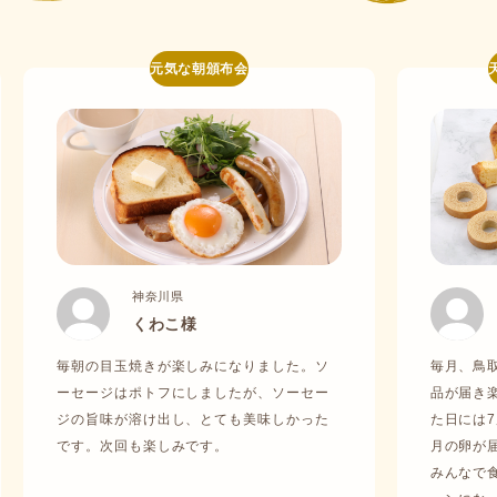
元気な朝頒布会
神奈川県
くわこ様
毎朝の目玉焼きが楽しみになりました。ソ
毎月、鳥
ーセージはポトフにしましたが、ソーセー
品が届き
ジの旨味が溶け出し、とても美味しかった
た日には
です。次回も楽しみです。
月の卵が
みんなで