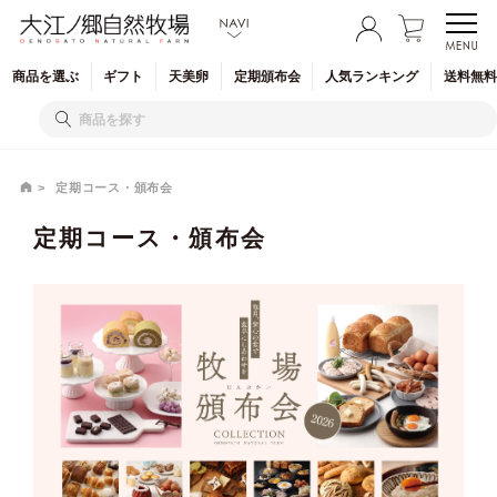
商品を
選ぶ
ギフト
天美卵
定期
頒布会
人気
ランキング
送料無料
定期コース・頒布会
定期コース・頒布会