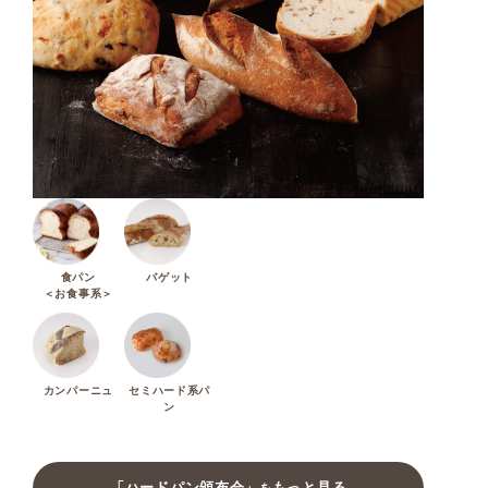
食パン
バゲット
＜お食事系＞
カンパーニュ
セミハード系パ
ン
「ハードパン頒布会」
もっと見る