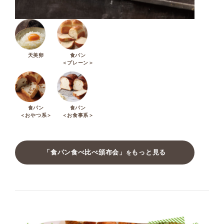
天美卵
食パン
＜プレーン＞
食パン
食パン
＜おやつ系＞
＜お食事系＞
「食パン食べ比べ頒布会」
もっと見る
を