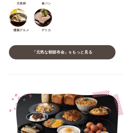
天美卵
食パン
燻製グルメ
デリカ
「元気な朝頒布会」
もっと見る
を