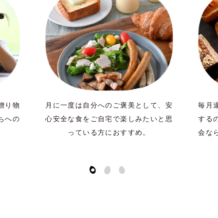
贈り物
月に一度は自分へのご褒美として、安
毎月
ちへの
心安全な食をご自宅で楽しみたいと思
する
っている方におすすめ。
会な