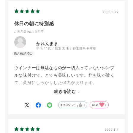
2026.3.27
休日の朝に特別感
ご利用目的
:ご自宅用
かれんまま
年代:
30代
性別:
女性
都道府県:
兵庫県
ウインナーは無駄なものが一切入っていないシンプ
ルな味付けで、とても美味しいです。卵も味が濃く
て、黄身にしっかりした弾力があります。
休日の朝に、食パンと一緒にウインナーと目玉焼き
続きを読む
を焼いて食べています。ゆっくり時間が取れる日に
いつもよりちょっと豪華な朝食で、優雅な気分にな
参考になった
0
Like!
0
れます。
2026.3.4