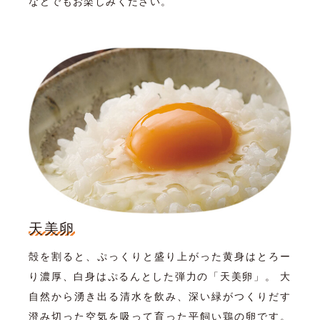
などでもお楽しみください。
天美卵
殻を割ると、ぷっくりと盛り上がった黄身はとろー
り濃厚、白身はぷるんとした弾力の「天美卵」。 大
自然から湧き出る清水を飲み、深い緑がつくりだす
澄み切った空気を吸って育った平飼い鶏の卵です。