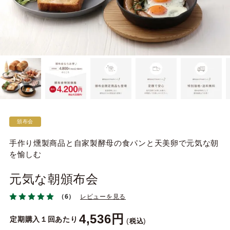
頒布会
手作り燻製商品と自家製酵母の食パンと天美卵で元気な朝
を愉しむ
元気な朝頒布会
（6）
レビューを見る
4,536
定期購入１回あたり
税込