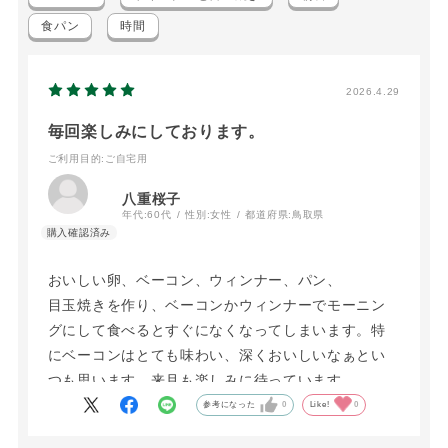
食パン
時間
2026.4.29
毎回楽しみにしております。
ご利用目的
:ご自宅用
八重桜子
年代:
60代
性別:
女性
都道府県:
鳥取県
おいしい卵、ベーコン、ウィンナー、パン、
目玉焼きを作り、ベーコンかウィンナーでモーニン
グにして食べるとすぐになくなってしまいます。特
にベーコンはとても味わい、深くおいしいなぁとい
つも思います。来月も楽しみに待っています。
参考になった
0
Like!
0