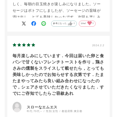
しく、毎朝の目玉焼きが楽しみになりました。ソー
セージはポトフにしましたが、ソーセージの旨味が
溶け出し、とても美味しかったです。次回も楽しみ
です
参考になった
0
Like!
0
2024.2.2
毎月楽しみにしています．今回は届いた卵と食
パンで甘くないフレンチトーストを作り，鶏さ
さみの燻製をスライスして載せたら，とっても
美味しかったのでお知らせする次第です．たま
たまやってみたら良い組み合わせになったの
で，シェアさせていただきたくなりました．す
でにご存知でしたらご容赦あれ
スローなエムエス
年代:
70代～
性別:
女性
都道府県:
東京都