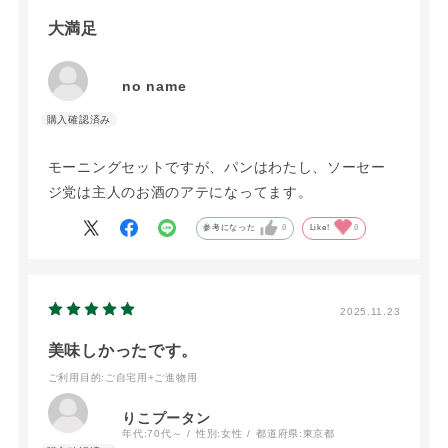
大満足
no name
モーニングセットですが、パンはわたし、ソーセー
ジ党は主人のお酒のアテになってます。
参考になった
0
Like!
0
2025.11.23
美味しかったです。
ご利用目的
:ご自宅用+ご進物用
りこプータン
年代:
70代～
性別:
女性
都道府県:
東京都