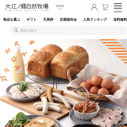
商品を
選ぶ
ギフト
天美卵
定期
頒布会
人気
ランキング
送料無料