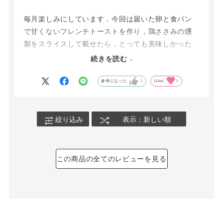
毎月楽しみにしています．今回は届いた卵と食パン
で甘くないフレンチトーストを作り，鶏ささみの燻
製をスライスして載せたら，とっても美味しかった
のでお知らせする次第です．たまたまやってみたら
続きを読む
良い組み合わせになったので，シェアさせていただ
きたくなりました．すでにご存知でしたらご容赦あ
参考になった
1
Like!
0
れ
絞り込み
表示：新しい順
この商品の全てのレビューを見る