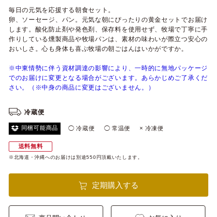
毎日の元気を応援する朝食セット。
卵、ソーセージ、パン。元気な朝にぴったりの黄金セットでお届け
します。酸化防止剤や発色剤、保存料を使用せず、牧場で丁寧に手
作りしている燻製商品や牧場パンは、素材の味わいが際立つ安心の
おいしさ。心も身体も喜ぶ牧場の朝ごはんはいかがですか。
※中東情勢に伴う資材調達の影響により、一時的に無地パッケージ
でのお届けに変更となる場合がございます。あらかじめご了承くだ
さい。（※中身の商品に変更はございません。）
冷蔵便
同梱可能商品
◯ 冷蔵便
◯ 常温便
× 冷凍便
送料無料
※北海道・沖縄へのお届けは別途550円頂戴いたします。
定期購入する