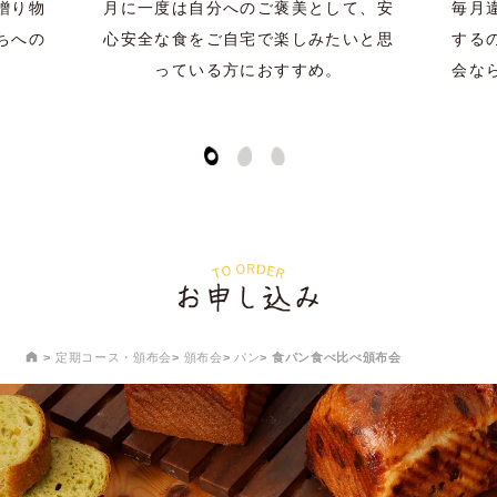
贈り物
月に一度は自分へのご褒美として、安
毎月
ちへの
心安全な食をご自宅で楽しみたいと思
する
っている方におすすめ。
会な
定期コース・頒布会
頒布会
パン
食パン食べ比べ頒布会