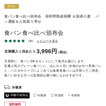
頒布会
食パン食べ比べ頒布会 長時間熟成発酵 ＆国産小麦 パ
ン通販＆人気取り寄せ
食パン食べ比べ頒布会
（4）
レビューを見る
3,996
定期購入１回あたり
税込
天美卵に、食パン3本をセットにして毎月お届けします。
定番人気のプレーン食パンに、ほんのり甘い生地のおやつ系食パン
と、パスタやスープによく合うお食事系食パンは月替りでご用意。
食パン好きな方への定期的な贈り物にもおすすめです。
冷蔵便
同梱可能商品
◯ 冷蔵便
◯ 常温便
× 冷凍便
送料無料