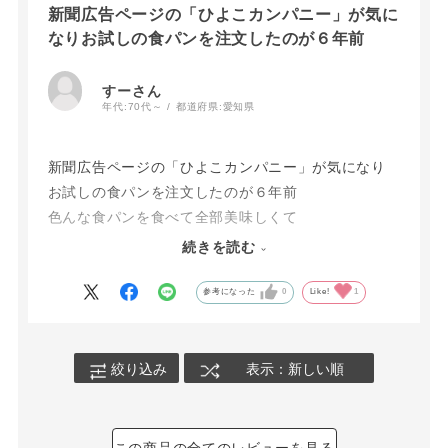
新聞広告ページの「ひよこカンパニー」が気に
なりお試しの食パンを注文したのが６年前
すーさん
年代:
70代～
都道府県:
愛知県
新聞広告ページの「ひよこカンパニー」が気になり
お試しの食パンを注文したのが６年前
色んな食パンを食べて全部美味しくて
もっと食べたくて食べ比べ頒布会登録へ(^o^)
続きを読む
毎月届く日が待ち遠しいです!
生地も風味も混ぜ込み具材にも大満足!!
参考になった
0
Like!
1
プレーンのバター風味は絶品です?
黒糖レーズンも食べてみたいです
スタッフの皆様
絞り込み
表示：新しい順
よろしくお願いいたしま?す?