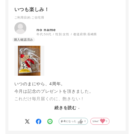
いつも楽しみ！
ご利用目的
:ご自宅用
no name
年代:
50代
性別:
女性
都道府県:
長崎県
いつのまにやら、4周年。
今月は記念のプレゼントを頂きました。
これだけ毎月届くのに、飽きない！
届いた時に、今月は何が入っているかな〜？と毎回
続きを読む
楽しみで、ワクワクしながら開封しています。
もちろん、どれも美味しいし、これからまだまだ楽
参考になった
0
Like!
0
しめそうです。