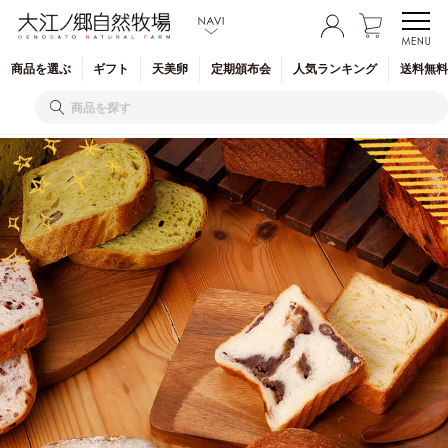
商品を
選ぶ
ギフト
天美卵
定期
頒布会
人気
ランキング
送料無料