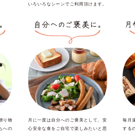
いろいろなシーンでご利用頂けます。
て、安
毎月違った味わいをお届け。都度注文
離れ
いと思
するのは面倒だなと感じる方も、頒布
に。