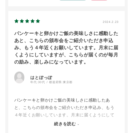
短いものがあり、食べきれないことがある…ただ賞
味期限が短いものの方が新鮮で美味しいことが多い
ので、とても微妙である
2024.2.23
パンケーキと卵かけご飯の美味しさに感動した
あと、こちらの頒布会をご紹介いただき申込
み、もう４年近くお願いしています。月末に届
くようにしていますが、こちらが届くのが毎月
の励み、楽しみになっています。
はとぽっぽ
年代:
30代
都道府県:
東京都
パンケーキと卵かけご飯の美味しさに感動したあ
と、こちらの頒布会をご紹介いただき申込み、もう
４年近くお願いしています。月末に届くようにして
いますが、こちらが届くのが毎月の励み、楽しみに
続きを読む
なっています。