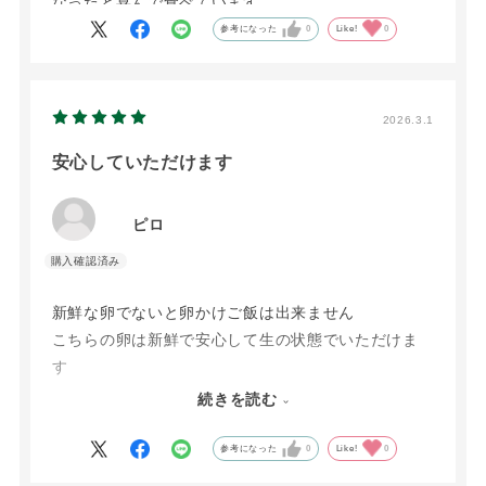
なったと喜んで食べています。
参考になった
0
Like!
0
2026.3.1
安心していただけます
ピロ
新鮮な卵でないと卵かけご飯は出来ません
こちらの卵は新鮮で安心して生の状態でいただけま
す
スイーツも毎月楽しみです
続きを読む
オンラインショップだけでなく、直接お店に伺って
パフェ等等をいただきたいと思います
参考になった
0
Like!
0
まて、オールインクルーシブの宿にも泊まってみた