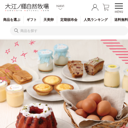
商品を
選ぶ
ギフト
天美卵
定期
頒布会
人気
ランキング
送料無料