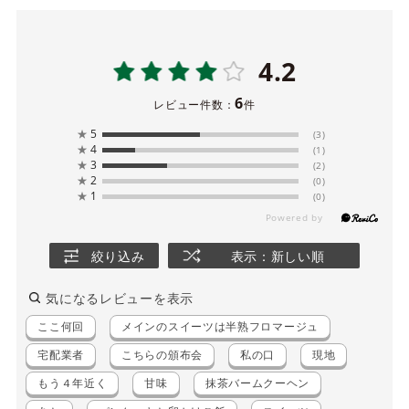
4.2
6
レビュー件数：
件
★
5
(3)
★
4
(1)
★
3
(2)
★
2
(0)
★
1
(0)
絞り込み
表示：新しい順
気になるレビューを表示
ここ何回
メインのスイーツは半熟フロマージュ
宅配業者
こちらの頒布会
私の口
現地
もう４年近く
甘味
抹茶バームクーヘン