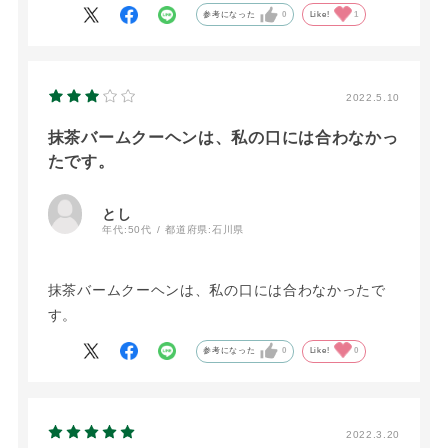
気軽に現地に行ける距離ではないので、美味しい卵
参考になった
0
Like!
1
はもちろんのこと、様々なお菓子が食べられるのが
嬉しいです。（いつも現地に行くとフロマージュや
八頭バウムを買ってしまうので）
2022.5.10
季節商品や変わり種もあり、好みの大小はあります
抹茶バームクーヘンは、私の口には合わなかっ
が、どのお菓子も卵の味がしっかりしていてるのは
たです。
変わらないなと感じます。おまけつき＆送料込でこ
のお値段、大満足です！！
とし
年代:
50代
都道府県:
石川県
抹茶バームクーヘンは、私の口には合わなかったで
す。
参考になった
0
Like!
0
2022.3.20