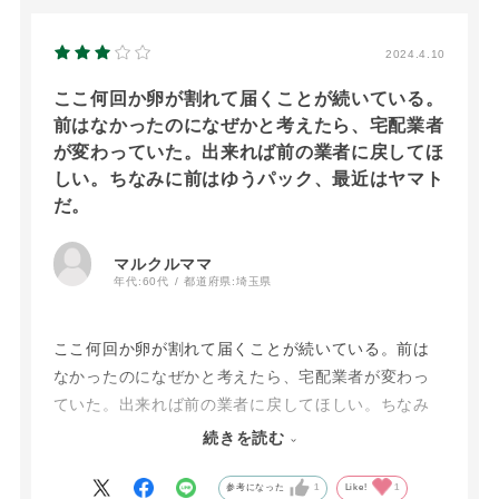
です
2024.4.10
ここ何回か卵が割れて届くことが続いている。
前はなかったのになぜかと考えたら、宅配業者
が変わっていた。出来れば前の業者に戻してほ
しい。ちなみに前はゆうパック、最近はヤマト
だ。
マルクルママ
年代:
60代
都道府県:
埼玉県
ここ何回か卵が割れて届くことが続いている。前は
なかったのになぜかと考えたら、宅配業者が変わっ
ていた。出来れば前の業者に戻してほしい。ちなみ
に前はゆうパック、最近はヤマトだ。
続きを読む
それと届くケーキの内容によって賞味期限がすごく
参考になった
1
Like!
1