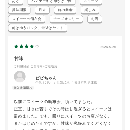
あと
パンケーキと卵かけご飯
スイーツ
賞味期限
月末
前の業者
楽しみ
スイーツの頒布会
チーズオンリー
お店
前はゆうパック、最近はヤマト
2026.5.28
甘味
ご利用目的
:ご自宅用+ご進物用
ピピちゃん
年代:
70代～
性別:
女性
都道府県:
兵庫県
以前にスイーツの頒布会、頂いてました。
正直、甘さは苦手でその時は甘過ぎるとスイーツは
辞めました。でも、回りにスイーツのお店がなく、
またはじめたんですが、甘味が私好みでくどくなく