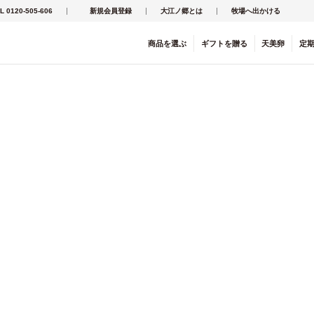
L 0120-505-606
新規会員登録
大江ノ郷とは
牧場へ出かける
商品を
選ぶ
ギフト
を
贈る
天美卵
定