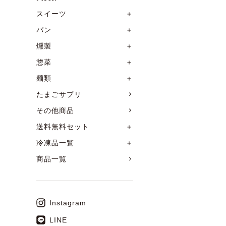
スイーツ
＋
パン
＋
燻製
＋
惣菜
＋
麺類
＋
たまごサプリ
その他商品
送料無料セット
＋
冷凍品一覧
＋
商品一覧
Instagram
LINE