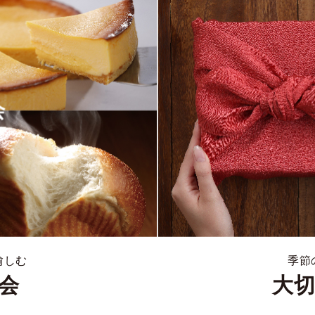
愉しむ
季節
会
大