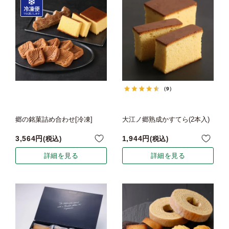
（9）
郷の銘菓詰め合わせ[冷凍]
大江ノ郷熟成かすてら(2本入)
3,564
1,944
税込
税込
詳細を見る
詳細を見る