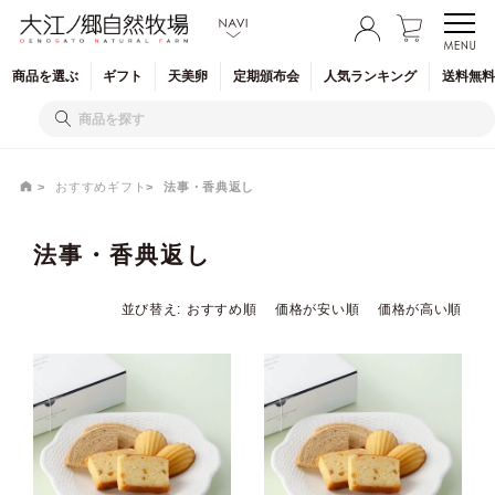
商品を
選ぶ
ギフト
天美卵
定期
頒布会
人気
ランキング
送料無料
おすすめギフト
法事・香典返し
法事・香典返し
並び替え
おすすめ順
価格が安い順
価格が高い順