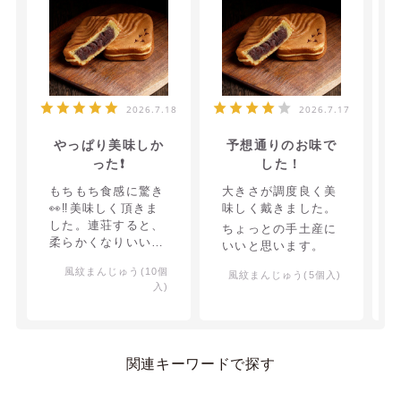
2026.7.18
2026.7.17
やっぱり美味しか
予想通りのお味で
った❗
した！
もちもち食感に驚き
大きさが調度良く美
👀‼️美味しく頂きま
味しく戴きました。
した。連荘すると、
ちょっとの手土産に
柔らかくなりいいよ
いいと思います。
～！と差し上げた方
風紋まんじゅう(10個
から喜んでいただき
風紋まんじゅう(5個入)
入)
ました。
関連キーワードで探す