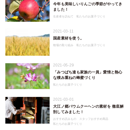
今年も美味しいりんごの季節がやってき
ました！
生産者を訪ねて
私たちのお菓子づくり
2021-03-11
国産素材を使う。
牧場の取り組み
私たちのお菓子づくり
2021-05-29
「みつばち達も家族の一員」愛情と熱心
な積み重ねの蜂蜜づくり
私たちのお菓子づくり
2021-03-01
大江ノ郷バウムクーヘンの素材を 徹底解
剖してみました！
おすすめ読みもの
スタッフおすすめ商品
私たちのお菓子づくり