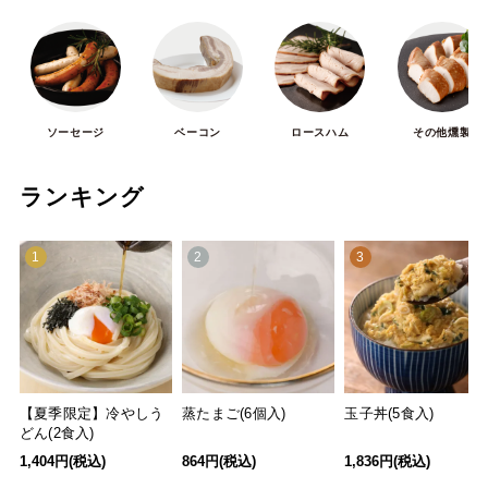
ソーセージ
ベーコン
ロースハム
その他燻製
ランキング
1
2
3
【夏季限定】冷やしう
蒸たまご(6個入)
玉子丼(5食入)
どん(2食入)
1,404円(税込)
864円(税込)
1,836円(税込)