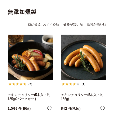
無添加燻製
並び替え
おすすめ順
価格が安い順
価格が高い順
（2）
（1）
チキンチョリソー(5本入・約
チキンチョリソー(5本入・約
135g)2パックセット
135g)
1,566
842
税込
税込