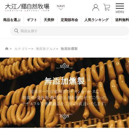
商品を
選ぶ
ギフト
天美卵
定期
頒布会
人気
ランキング
送料無料
カテゴリー
無添加グルメ
無添加燻製
無添加燻製
国産ポーク・自家飼育のチキンをベースに
防腐剤・発色剤・酸化防止剤を使用せずに作った
ナチュラルな燻製商品を工房より直送いたします。