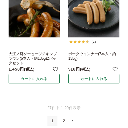
（2）
大江ノ郷ソーセージチキンブ
ポークウインナー(7本入・約
ラウン(5本入・約135g)2パッ
135g)
クセット
1,458
918
税込
税込
カートに入れる
カートに入れる
27
件中
1
-
20
件表示
1
2