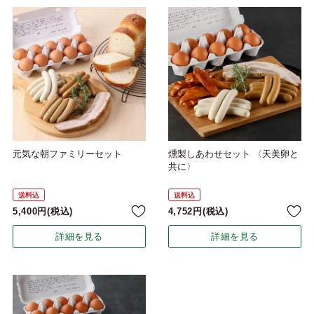
元気な朝ファミリーセット
燻製しあわせセット 〈天美卵と
共に〉
送料込
送料込
5,400
税込
4,752
税込
詳細を見る
詳細を見る