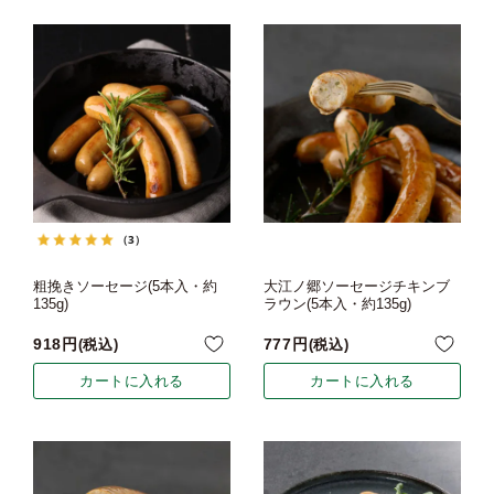
（3）
粗挽きソーセージ(5本入・約
大江ノ郷ソーセージチキンブ
135g)
ラウン(5本入・約135g)
918
777
税込
税込
カートに入れる
カートに入れる