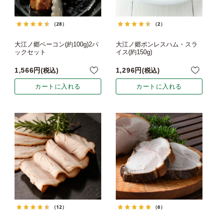
（28）
（2）
大江ノ郷ベーコン(約100g)2パ
大江ノ郷ボンレスハム・スラ
ックセット
イス(約150g)
1,566
1,296
税込
税込
カートに入れる
カートに入れる
（12）
（6）