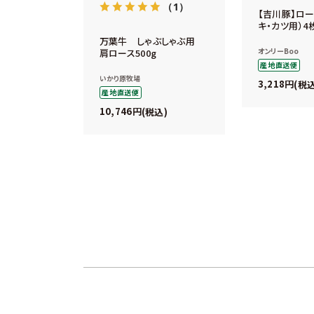
（1）
【吉川豚】ロー
キ・カツ用）4
万葉牛 しゃぶしゃぶ用
オンリーBoo
肩ロース500g
産地直送便
いかり原牧場
3,218
税
産地直送便
10,746
税込