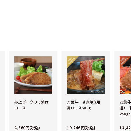
極上ポークみそ漬け
万葉牛 すき焼き用
万葉牛
ロース
肩ロース500g
選） 
250g
4,860円(税込)
10,746円(税込)
13,8