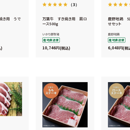
（3）
焼き用 うで
万葉牛 すき焼き用 肩ロ
鹿野地鶏 
ース500g
せセット
いかり原牧場
鹿野地鶏
産地直送便
産地直送便
10,746
6,048
込
税込
税