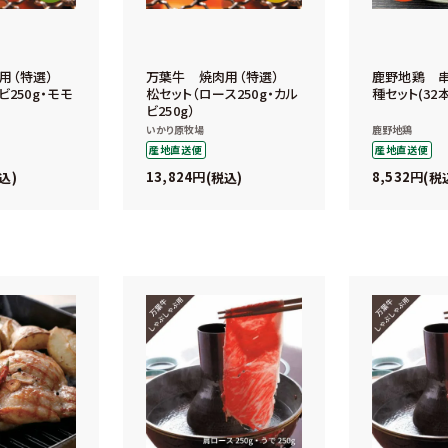
肉用（特選）
万葉牛 焼肉用（特選）
鹿野地鶏 串
ビ250g・モモ
松セット（ロース250g・カル
種セット(32
ビ250g）
いかり原牧場
鹿野地鶏
産地直送便
産地直送便
13,824
8,532
込
税込
税