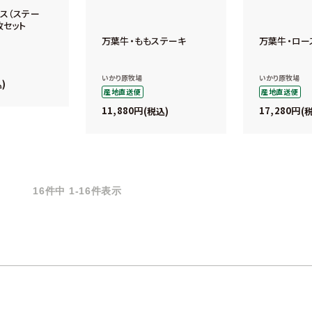
ス（ステー
枚セット
万葉牛・ももステーキ
万葉牛・ロー
いかり原牧場
いかり原牧場
込
産地直送便
産地直送便
11,880
17,280
税込
16
件中
1
-
16
件表示