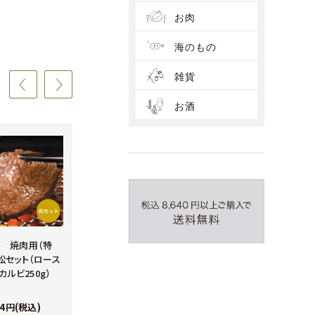
お肉
海のもの
雑貨
お酒
 焼肉用（特
万葉牛 焼肉用（特
万葉牛 すき焼き
松セット（ロース
選） 竹セット（カルビ
肩ロース&うでセット
・カルビ250g）
250g・モモ250g）
（肩ロース250g・うで
250g）
24円(税込)
11,664円(税込)
9,342円(税込)