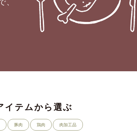
で、
アイテムから選ぶ
肉
豚肉
鶏肉
肉加工品