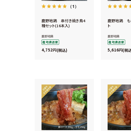
（1）
鹿野地鶏 串付き焼き鳥4
鹿野地鶏 も
種セット(16本入)
ト
鹿野地鶏
鹿野地鶏
産地直送便
産地直送便
4,752
5,616
税込
税