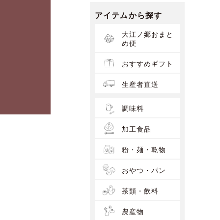
アイテムから探す
大江ノ郷おまと
め便
おすすめギフト
生産者直送
調味料
加工食品
粉・麺・乾物
おやつ・パン
茶類・飲料
農産物