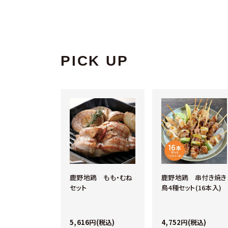
PICK UP
鶏 5部位詰め
鹿野地鶏 もも・むね
鹿野地鶏 串付き焼き
セット
セット
鳥4種セット(16本入)
8円(税込)
5,616円(税込)
4,752円(税込)