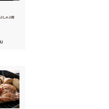
ゃぶしゃぶ用
込