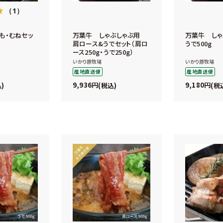
（1）
も・むねセッ
万葉牛 しゃぶしゃぶ用
万葉牛 し
肩ロース&うでセット（肩ロ
うで500g
ース250g・うで250g）
いかり原牧場
いかり原牧場
産地直送便
産地直送便
9,936
9,180
込
税込
税