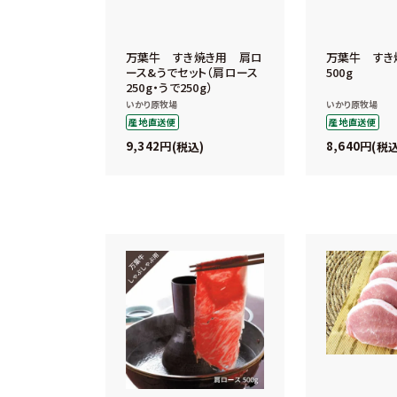
万葉牛 すき焼き用 肩ロ
万葉牛 すき
ース&うでセット（肩ロース
500g
250g・うで250g）
いかり原牧場
いかり原牧場
産地直送便
産地直送便
9,342
8,640
税込
税