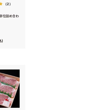
（2）
5部位詰め合わ
込