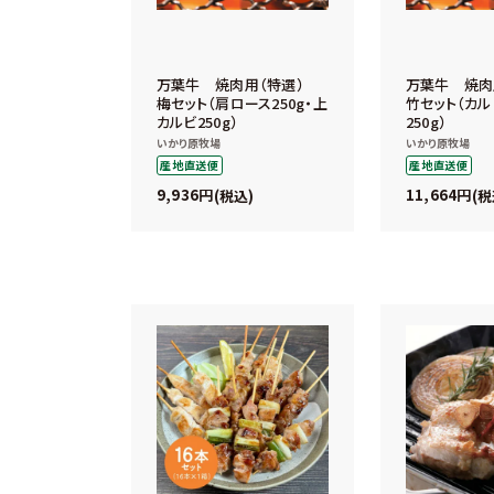
万葉牛 焼肉用（特選）
万葉牛 焼
梅セット（肩ロース250g・上
竹セット（カル
カルビ250g）
250g）
いかり原牧場
いかり原牧場
産地直送便
産地直送便
9,936
11,664
税込
税