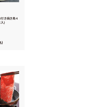
付き焼き鳥4
本入)
込