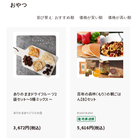
おやつ
並び替え
おすすめ順
価格が安い順
価格が高い順
ありのままドライフルーツ2
百年の森林（もり）の朝ごは
袋セット～5種ミックス～
ん【B】セット
ありのままベジフルの会
Reml Behn
産地直送便
3,672
5,616
税込
税込