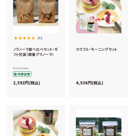
（1）
ノラノーラ食べ比べセット：ギ
カラフル・モーニングセット
フト包装（蜂蜜グラノーラ）
Reml Behn
産地直送便
2,592
4,536
税込
税込