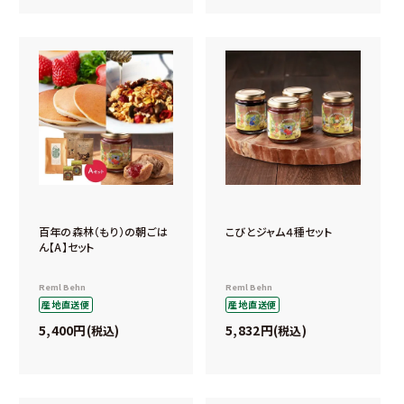
百年の森林（もり）の朝ごは
こびとジャム４種セット
ん【A】セット
Reml Behn
Reml Behn
産地直送便
産地直送便
5,400
5,832
税込
税込