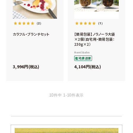
（2）
（1）
カラフル・ブランチセット
【簡易包装】ノラノーラ大袋
×2個（自宅用・簡易包装：
230g×2）
Reml Behn
産地直送便
3,996
4,104
税込
税込
10
件中
1
-
10
件表示