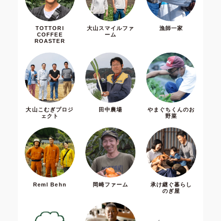
TOTTORI
大山スマイルファ
漁師一家
COFFEE
ーム
ROASTER
大山こむぎプロジ
田中農場
やまぐちくんのお
ェクト
野菜
Reml Behn
岡崎ファーム
承け継ぐ暮らし
のぎ屋