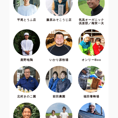
平尾とうふ店
藤原みそこうじ店
気高オーガニック
倶楽部／梅実一夫
鹿野地鶏
いかり原牧場
オンリーBoo
北村きのこ園
前田農園
福田養蜂場