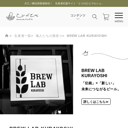
大江ノ郷自然牧場発信！ 生産者応援サイト「とりのひとマルシェ」
生産者一覧
蔵人たちの酒造り
BREW LAB KURAYOSHI
BREW LAB
KURAYOSHI
「伝統」×「新しい」
未来につながるビール。
詳しくはこちら≫