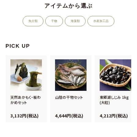
アイテムから選ぶ
魚介類
干物
海藻類
水産加工品
PICK UP
天然あかもく・板わ
山陰の干物セット
東郷湖しじみ 1kg
かめセット
(大粒)
3,132円(税込)
4,644円(税込)
4,212円(税込)