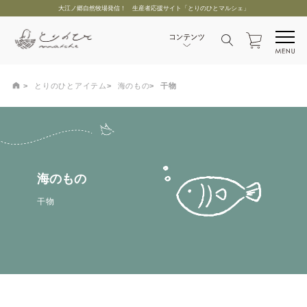
大江ノ郷自然牧場発信！ 生産者応援サイト「とりのひとマルシェ」
とりのひとアイテム
海のもの
干物
海のもの
干物