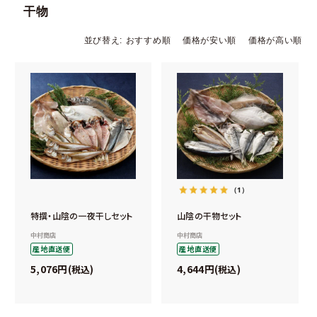
干物
並び替え
おすすめ順
価格が安い順
価格が高い順
（1）
特撰・山陰の一夜干しセット
山陰の干物セット
中村商店
中村商店
産地直送便
産地直送便
5,076
4,644
税込
税込