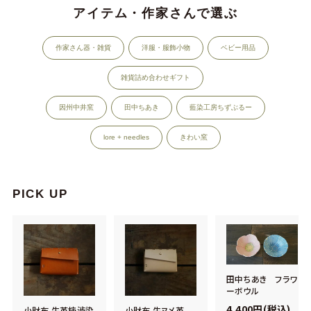
アイテム・作家さんで選ぶ
作家さん器・雑貨
洋服・服飾小物
ベビー用品
雑貨詰め合わせギフト
因州中井窯
田中ちあき
藍染工房ちずぶるー
lore + needles
きわい窯
PICK UP
田中ちあき フラワ
ーボウル
4,400円(税込)
小財布 牛革柿渋染
小財布 牛ヌメ革