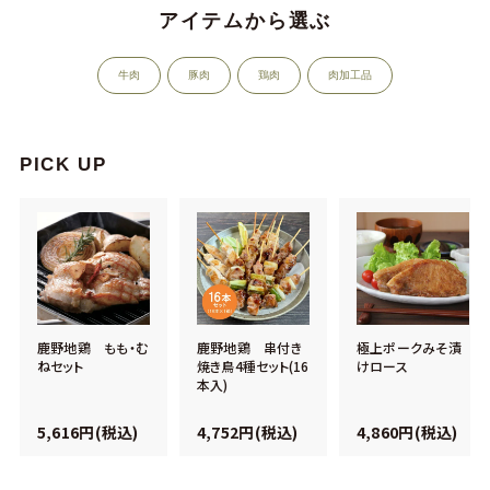
アイテムから選ぶ
牛肉
豚肉
鶏肉
肉加工品
PICK UP
鹿野地鶏 もも・む
鹿野地鶏 串付き
極上ポークみそ漬
ねセット
焼き鳥4種セット(16
けロース
本入)
5,616円(税込)
4,752円(税込)
4,860円(税込)