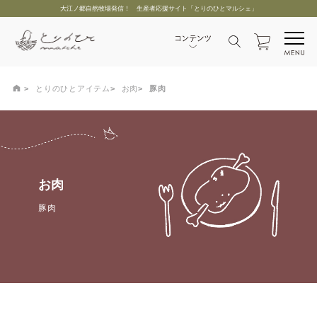
大江ノ郷自然牧場発信！ 生産者応援サイト「とりのひとマルシェ」
とりのひとアイテム
お肉
豚肉
お肉
豚肉