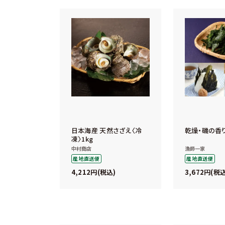
日本海産 天然さざえ〈冷
乾燥・磯の香
凍〉1kg
中村商店
漁師一家
産地直送便
産地直送便
4,212
3,672
税込
税