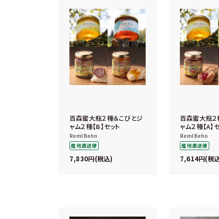
百森蜜大瓶２種＆こびとジ
百森蜜大瓶２
ャム２種【B】セット
ャム２種【A】
Reml Behn
Reml Behn
産地直送便
産地直送便
7,830
7,614
税込
税