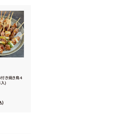
付き焼き鳥4
本入)
込