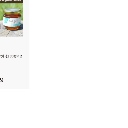
ト(180g×2
込