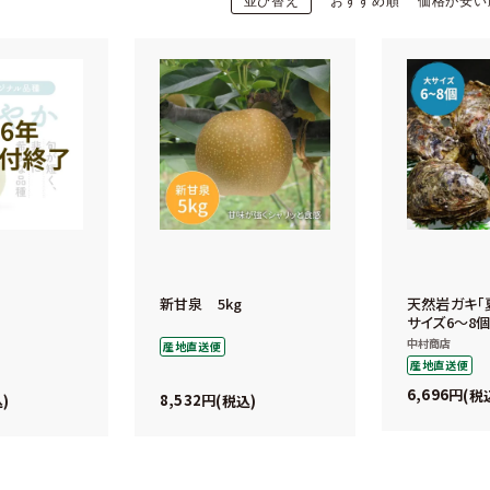
並び替え
おすすめ順
価格が安い
新甘泉 5kg
天然岩ガキ「夏
サイズ6～8個
中村商店
産地直送便
産地直送便
6,696
税
8,532
込
税込