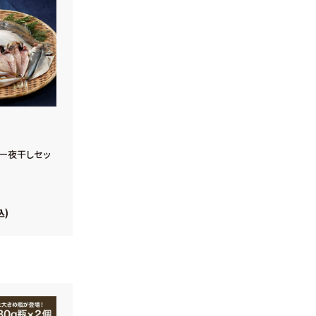
一夜干しセッ
込