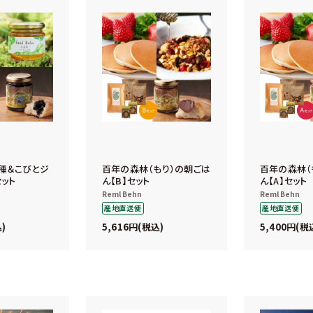
種＆こびとジ
百年の森林（もり）の朝ごは
百年の森林（
セット
ん【B】セット
ん【A】セット
Reml Behn
Reml Behn
産地直送便
産地直送便
5,616
5,400
込
税込
税