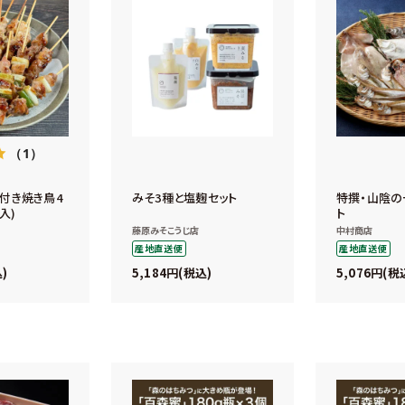
（1）
付き焼き鳥4
みそ3種と塩麹セット
特撰・山陰の
入)
ト
藤原みそこうじ店
中村商店
産地直送便
産地直送便
5,184
5,076
込
税込
税