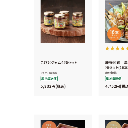
こびとジャム４種セット
鹿野地鶏 串
種セット(16本
Reml Behn
鹿野地鶏
産地直送便
産地直送便
5,832
4,752
税込
税