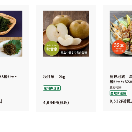
り3種セット
秋甘泉 2kg
鹿野地鶏 串
種セット(32
鹿野地鶏
産地直送便
産地直送便
8,532
込
税
4,644
税込