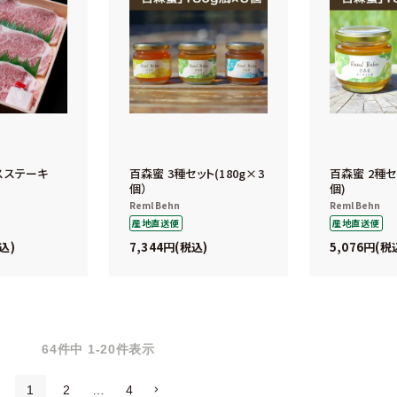
スステーキ
百森蜜 3種セット(180g×3
百森蜜 2種セッ
個）
個)
Reml Behn
Reml Behn
産地直送便
産地直送便
7,344
5,076
込
税込
税
64
件中
1
-
20
件表示
1
2
…
4