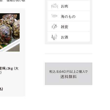
順
価格が高い順
お肉
海のもの
雑貨
お酒
輝」2kg （大
）
込