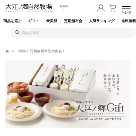
商品を
選ぶ
ギフト
天美卵
定期
頒布会
人気
ランキング
送料無料
〈特集〉送料無料商品大集合！