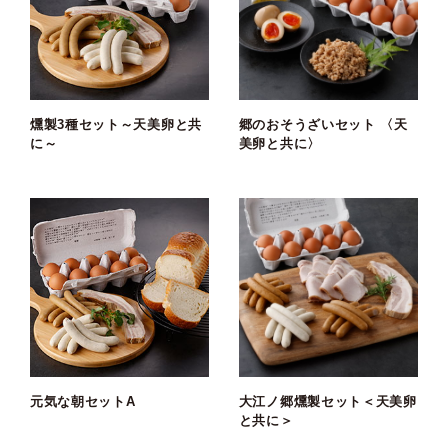
燻製3種セット～天美卵と共
郷のおそうざいセット 〈天
に～
美卵と共に〉
元気な朝セットA
大江ノ郷燻製セット＜天美卵
と共に＞