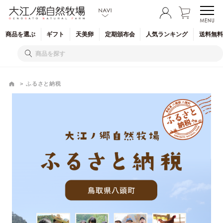
商品を
選ぶ
ギフト
天美卵
定期
頒布会
人気
ランキング
送料無料
ふるさと納税