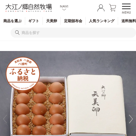
商品を
選ぶ
ギフト
天美卵
定期
頒布会
人気
ランキング
送料無料