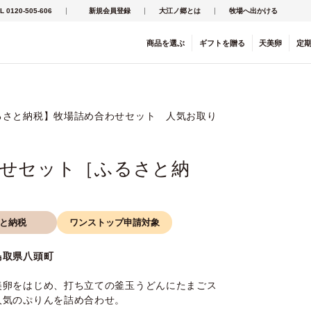
L 0120-505-606
新規会員登録
大江ノ郷とは
牧場へ出かける
商品を
選ぶ
ギフト
を
贈る
天美卵
定
るさと納税】牧場詰め合わせセット 人気お取り
せセット［ふるさと納
と納税
ワンストップ申請対象
鳥取県八頭町
美卵をはじめ、打ち立ての釜玉うどんにたまごス
人気のぷりんを詰め合わせ。