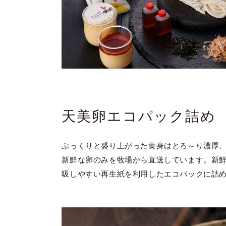
天美卵エコパック詰め
ぷっくりと盛り上がった黄身はとろ～り濃厚
新鮮な卵のみを牧場から直送しています。新
吸しやすい再生紙を利用したエコパックに詰