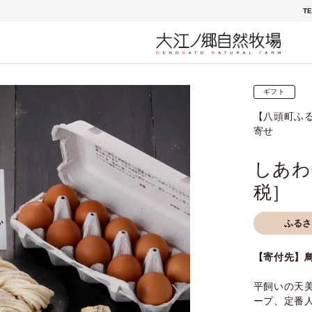
TE
ギフト
【八頭町ふ
寄せ
しあわ
税］
ふるさ
【寄付先】
平飼いの天
ープ、定番