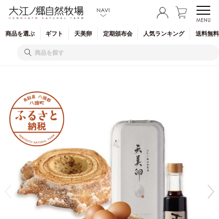
商品を
選ぶ
ギフト
天美卵
定期
頒布会
人気
ランキング
送料無料