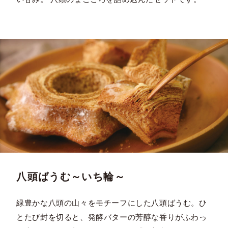
八頭ばうむ～いち輪～
緑豊かな八頭の山々をモチーフにした八頭ばうむ。ひ
とたび封を切ると、発酵バターの芳醇な香りがふわっ