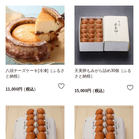
八頭チーズケーキ[冷凍]［ふるさ
天美卵もみがら詰め30個［ふる
と納税］
さと納税］
11,000
税込
15,000
税込