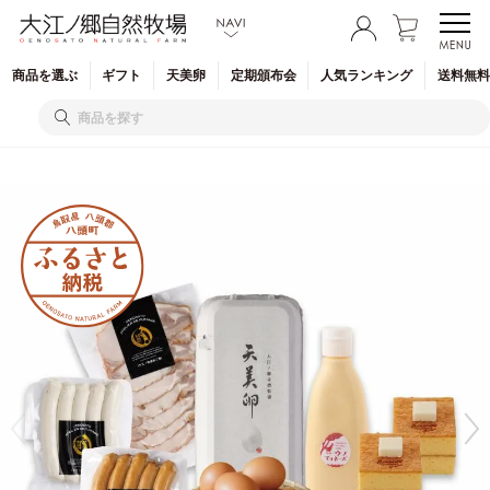
商品を
選ぶ
ギフト
天美卵
定期
頒布会
人気
ランキング
送料無料